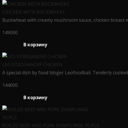
CHICKEN WITH BUCKWHEAT
Buckwheat with creamy mushroom sauce, chicken breast wi
149000
В корзину
LEO STROGANOFF CHICKEN
A special dish by food bloger Leofoodbali. Tenderly cooke
144000
В корзину
BOILED BEEF AND PORK DUMPLINGS 10 PCS