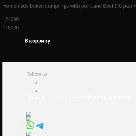
Homemade boiled dumplings with pork and Beef (10 pcs) 
124000
116000
В корзину
Follow us
Оплата
Политика конфиденциальности